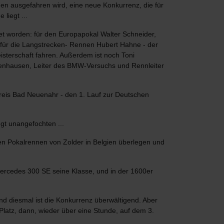
gen ausgefahren wird, eine neue Konkurrenz, die für
liegt ...
tet worden: für den Europapokal Walter Schneider,
 für die Langstrecken- Rennen Hubert Hahne - der
isterschaft fahren. Außerdem ist noch Toni
lkenhausen, Leiter des BMW-Versuchs und Rennleiter
preis Bad Neuenahr - den 1. Lauf zur Deutschen
gt unangefochten ...
len Pokalrennen von Zolder in Belgien überlegen und
 Mercedes 300 SE seine Klasse, und in der 1600er
d diesmal ist die Konkurrenz überwältigend. Aber
Platz, dann, wieder über eine Stunde, auf dem 3.