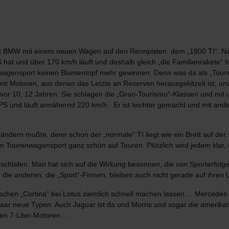
t BMW mit einem neuen Wagen auf den Rennpisten. dem „1800 TI“. Natü
 hat und über 170 km/h läuft und deshalb gleich „die Familienrakete“ 
agensport keinen Blumentopf mehr gewinnen. Denn was da als „Touren
 mit Motoren, aus denen das Letzte an Reserven herausgekitzelt ist, un
vor 10, 12 Jahren. Sie schlagen die „Gran-Tourismo“-Klassen und mit u
S und läuft annähernd 220 km/h. Er ist leichter gemacht und mit an
ndern mußte, denn schon der „normale“ TI liegt wie ein Brett auf der S
len Tourenwagensport ganz schön auf Touren. Plötzlich wird jedem klar
chlafen. Man hat sich auf die Wirkung besonnen, die von Sporterfolgen
 die anderen, die „Sport“-Firmen, bleiben auch nicht gerade auf ihren 
ischen „Cortina“ bei Lotus ziemlich schnell machen lassen ... Mercedes
paar neue Typen. Auch Jaguar ist da und Morris und sogar die amerikan
n 7-Liter-Motoren ...