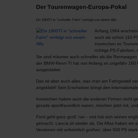
Der Tourenwagen-Europa-Pokal
Ein 1800TI in "schneller Fahrt" verfolgt von einem Alfa
Anfang 1964 erschein
auch sie schon 110 PS
inzwischen im Tourenw
richtige PS-Fabriken,
Sie sind mitunter auch schneller als die Rennwagen 
der BMW-Renn-TI hat von Anfang an ungefähr 160 P
ausgestattet.
Das ist aber auch alles, was man am Fahrgestell verä
angeklebt! Sein Erscheinen bringt den internationa
Inzwischen haben auch die anderen Firmen nicht ges
gerade sportfreundlich waren, mischen jetzt mit, und
Ford geht ganz groß 'ran - und hat sich seinen engl
gemacht. Lancia ist wieder da. Die Alfas haben ein 
Versionen mit unheimlich großen, über 500 PS starke