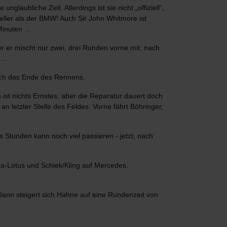
aubliche Zeit. Allerdings ist sie nicht „offiziell“,
ller als der BMW! Auch Sir John Whitmore ist
inuten ...
er er mischt nur zwei, drei Runden vorne mit; nach
...
lich das Ende des Rennens.
 ist nichts Ernstes, aber die Reparatur dauert doch
n letzter Stelle des Feldes. Vorne fährt Böhringer,
 Stunden kann noch viel passieren - jetzt, nach
na-Lotus und Schiek/Kling auf Mercedes.
 Dann steigert sich Hahne auf eine Rundenzeit von