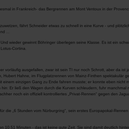
 diesmal in Frankreich- das Bergrennen am Mont Ventoux in der Prove
etzen, fährt Schneider etwas zu schnell in eine Kurve - und plötzlich i
nd ...
. Und wieder gewinnt Böhringer überlegen seine Klasse. Es ist ein schw
 Lotus-Cortina.
r vorläufig ausgefallen, zwar ist sein TI nur noch Schrott, aber da is
ch, Hubert Hahne, im Flugplatzrennen von Mainz-Finthen spektakulär
it einem einzigen Gang zu Ende fahren musste; er konnte eben nicht 
hin: Er ließ den Wagen durch die Kurven schleudern, fuhr manchmal nu
chher noch ein offiziell kontrolliertes „Privat-Rennen“ gegen den Jagua
für die „6 Stunden vom Nürburgring“, sein erstes Europapokal-Rennen 
en 10.51 Minuten - das ist keine gute Zeit. Sie sind damit deutlich hint