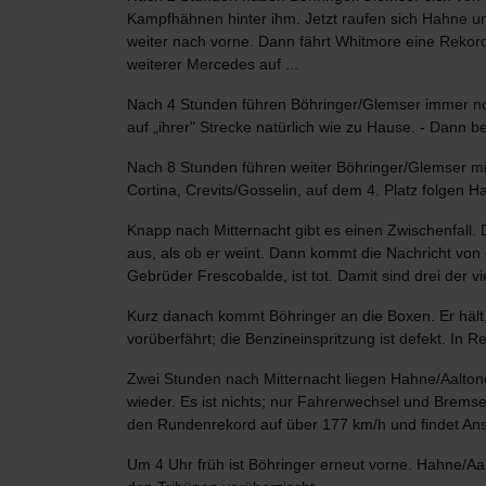
Kampfhähnen hinter ihm. Jetzt raufen sich Hahne u
weiter nach vorne. Dann fährt Whitmore eine Rekor
weiterer Mercedes auf ...
Nach 4 Stunden führen Böhringer/Glemser immer noch
auf „ihrer" Strecke natürlich wie zu Hause. - Dann b
Nach 8 Stunden führen weiter Böhringer/Glemser mit
Cortina, Crevits/Gosselin, auf dem 4. Platz folgen 
Knapp nach Mitternacht gibt es einen Zwischenfall. D
aus, als ob er weint. Dann kommt die Nachricht von
Gebrüder Frescobalde, ist tot. Damit sind drei der vie
Kurz danach kommt Böhringer an die Boxen. Er hält, 
vorüberfährt; die Benzineinspritzung ist defekt. In
Zwei Stunden nach Mitternacht liegen Hahne/Aaltone
wieder. Es ist nichts; nur Fahrerwechsel und Brems
den Rundenrekord auf über 177 km/h und findet Ans
Um 4 Uhr früh ist Böhringer erneut vorne. Hahne/A