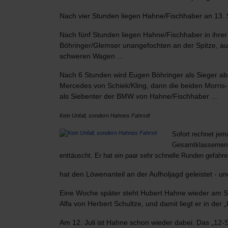
Nach vier Stunden liegen Hahne/Fischhaber an 13. St
Nach fünf Stunden liegen Hahne/Fischhaber in ihrer
Böhringer/Glemser unangefochten an der Spitze, auc
schweren Wagen ...
Nach 6 Stunden wird Eugen Böhringer als Sieger abg
Mercedes von Schiek/Kling, dann die beiden Morris
als Siebenter der BMW von Hahne/Fischhaber ...
Kein Unfall, sondern Hahnes Fahrstil
Sofort rechnet je
Gesamtklassement g
enttäuscht. Er hat ein paar sehr schnelle Runden gefahre
hat den Löwenanteil an der Aufholjagd geleistet - u
Eine Woche später steht Hubert Hahne wieder am Sta
Alfa von Herbert Schultze, und damit liegt er in der 
Am 12. Juli ist Hahne schon wieder dabei. Das „12-S