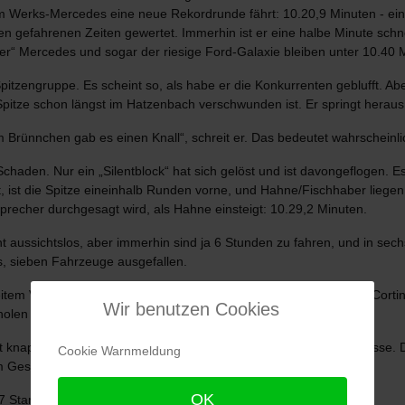
 Werks-Mercedes eine neue Rekordrunde fährt: 10.20,9 Minuten - eine ungl
 gefahrenen Zeiten gewertet. Immerhin ist er eine halbe Minute schne
ater“ Mercedes und sogar der riesige Ford-Galaxie bleiben unter 10.40 M
pitzengruppe. Es scheint so, als habe er die Konkurrenten geblufft. Ab
Spitze schon längst im Hatzenbach verschwunden ist. Er springt heraus 
Im Brünnchen gab es einen Knall“, schreit er. Das bedeutet wahrschein
haden. Nur ein „Silentblock“ hat sich gelöst und ist davongeflogen. Es
 ist die Spitze eineinhalb Runden vorne, und Hahne/Fischhaber liegen a
echer durchgesagt wird, als Hahne einsteigt: 10.29,2 Minuten.
 aussichtslos, aber immerhin sind ja 6 Stunden zu fahren, und in sechs
s, sieben Fahrzeuge ausgefallen.
tem Vorsprung vor Crosina auf Lancia, Whitmore und Taylor auf Corti
Wir benutzen Cookies
holen auf.
t knapp über drei Minuten Rückstand auf dem 4. Platz in ihrer Klasse.
Cookie Warnmeldung
 im Gesamtklassement vor.
OK
7 Startern im Rennen ...