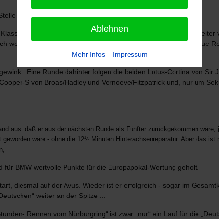
elle im Gesamtklassement. In ihrer Klasse sind sie jetzt Zweite.
Ablehnen
 Klasse an 1. Stelle! Auch im Gesamtklassement haben sie sich weiter v
h wenn inzwischen der 7-Liter-Ford mit 10.20,7 Minuten eine neue Rek
Mehr Infos
|
Impressum
ewinkt. Eine Runde dahinter folgen die beiden Lotus-Cortina von Sir J
-Cooper-S von Broas/Hadley und Vernoeve/Fitzpatrick und, nur um Sek
mand aus, daß er aus der nächsten Runde als Fünfter zurückgekommen wäre, j
eworden wäre - ohne die 12½ Minuten Hinterachsenreparatur. Aber das ist nat
n,
nd für BMW wertvolle Punkte für die Europapokal-Wertung geholt.
rt, diesmal auf der Avus. Wieder ist er erfolgreich - sogar im Gesamt
„Deutschen“ weiter an der Spitze ...
tunden- Rennen vom Nürburgring“ ist zwar „nur“ ein Lauf für die „Deuts