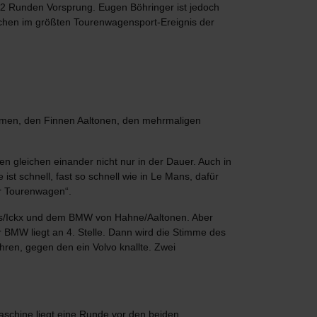
2 Runden Vorsprung. Eugen Böhringer ist jedoch
ochen im größten Tourenwagensport-Ereignis der
mmen, den Finnen Aaltonen, den mehrmaligen
 gleichen einander nicht nur in der Dauer. Auch in
t schnell, fast so schnell wie in Le Mans, dafür
er Tourenwagen“.
ris/Ickx und dem BMW von Hahne/Aaltonen. Aber
 BMW liegt an 4. Stelle. Dann wird die Stimme des
hren, gegen den ein Volvo knallte. Zwei
schine liegt eine Runde vor den beiden