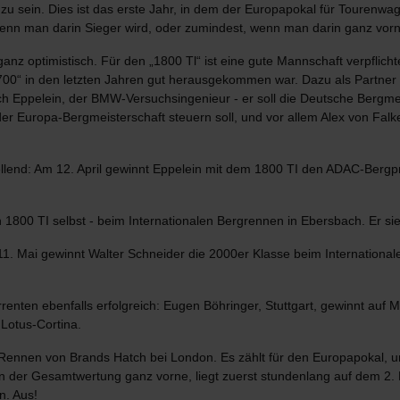
zu sein. Dies ist das erste Jahr, in dem der Europapokal für Tourenwa
n man darin Sieger wird, oder zumindest, wenn man darin ganz vorne 
nz optimistisch. Für den „1800 Tl“ ist eine gute Mannschaft verpflich
700“ in den letzten Jahren gut herausgekommen war. Dazu als Partner
ch Eppelein, der BMW-Versuchsingenieur - er soll die Deutsche Bergme
er Europa-Bergmeisterschaft steuern soll, und vor allem Alex von Fa
tellend: Am 12. April gewinnt Eppelein mit dem 1800 TI den ADAC-Berg
1800 TI selbst - beim Internationalen Bergrennen in Ebersbach. Er sie
 11. Mai gewinnt Walter Schneider die 2000er Klasse beim Internationa
renten ebenfalls erfolgreich: Eugen Böhringer, Stuttgart, gewinnt auf
 Lotus-Cortina.
ennen von Brands Hatch bei London. Es zählt für den Europapokal, un
 in der Gesamtwertung ganz vorne, liegt zuerst stundenlang auf dem 2. 
n. Aus!