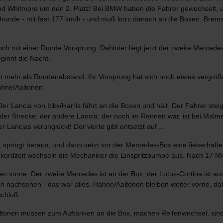
nd Whitmore um den 2. Platz! Bei BMW haben die Fahrer gewechselt, u
drunde - mit fast 177 km/h - und muß kurz danach an die Boxen. Brem
 mit einer Runde Vorsprung. Dahinter liegt jetzt der zweite Mercedes 
eginnt die Nacht.
 mehr als Rundenabstand. Ihr Vorsprung hat sich noch etwas vergrößert
Hahne/Aaltonen.
er Lancia von Ickx/Harris fährt an die Boxen und hält. Der Fahrer steig
 der Strecke: der andere Lancia, der noch im Rennen war, ist bei Malm
r Lancias verunglückt! Der vierte gibt entsetzt auf ...
springt heraus, und dann setzt vor der Mercedes-Box eine fieberhafte T
 Rekordzeit wechseln die Mechaniker die Einspritzpumpe aus. Nach 17 M
n vorne: Der zweite Mercedes ist an der Box, der Lotus-Cortina ist a
en nachsehen - das war alles. Hahne/Aaltonen bleiben weiter vorne, da
chluß ...
altonen müssen zum Auftanken an die Box, machen Reifenwechsel, sind