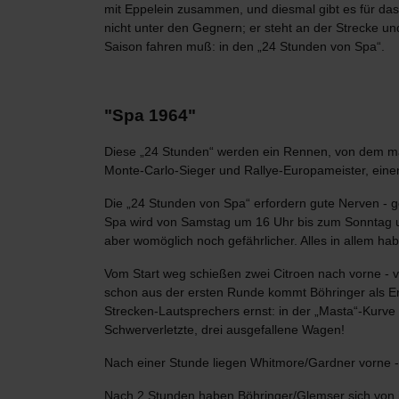
mit Eppelein zusammen, und diesmal gibt es für d
nicht unter den Gegnern; er steht an der Strecke 
Saison fahren muß: in den „24 Stunden von Spa“.
"Spa 1964"
Diese „24 Stunden“ werden ein Rennen, von dem m
Monte-Carlo-Sieger und Rallye-Europameister, eine
Die „24 Stunden von Spa“ erfordern gute Nerven - g
Spa wird von Samstag um 16 Uhr bis zum Sonntag um 1
aber womöglich noch gefährlicher. Alles in allem 
Vom Start weg schießen zwei Citroen nach vorne -
schon aus der ersten Runde kommt Böhringer als Ers
Strecken-Lautsprechers ernst: in der „Masta“-Kurve 
Schwerverletzte, drei ausgefallene Wagen!
Nach einer Stunde liegen Whitmore/Gardner vorne 
Nach 2 Stunden haben Böhringer/Glemser sich von i