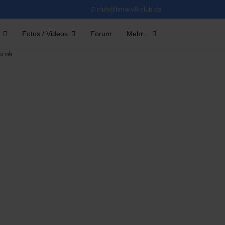
club@bmw-v8-club.de
Fotos / Videos
Forum
Mehr...