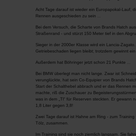
Acht Tage darauf ist wieder ein Europapokal-Lauf,
Rennen ausgeschieden zu sein ...
Bei dem Versuch, die Scharte von Brands Hatch auszuw
Straßenrand - und stürzt 150 Meter tief in den Abgru
Sieger in der 2000er Klasse wird ein Lancia-Zagato
Getriebeschaden liegen bleibt; trotzdem gewinnt ein
Außerdem hat Böhringer jetzt schon 21 Punkte ...
Bei BMW überlegt man nicht lange. Zwar ist Schneide
verunglückte, hat sein Co-Equipier von Brands Hat
Start der Schalthebel abbrach und er das Rennen m
machte, riß die Zuschauer zu Begeisterungsstürmen 
was in dem „Tl“ für Reserven steckten. Er gewann na
1,8 Liter gegen 3,8!
Zwei Tage darauf ist Hahne am Ring - zum Training 
Tölz, zusammen.
Im Training sind sie noch ziemlich langsam. Sie fahr