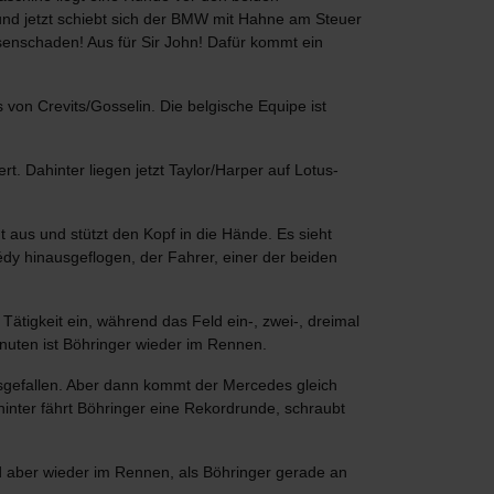
nd jetzt schiebt sich der BMW mit Hahne am Steuer
senschaden! Aus für Sir John! Dafür kommt ein
von Crevits/Gosselin. Die belgische Equipe ist
. Dahinter liegen jetzt Taylor/Harper auf Lotus-
t aus und stützt den Kopf in die Hände. Es sieht
édy hinausgeflogen, der Fahrer, einer der beiden
ätigkeit ein, während das Feld ein-, zwei-, dreimal
inuten ist Böhringer wieder im Rennen.
usgefallen. Aber dann kommt der Mercedes gleich
hinter fährt Böhringer eine Rekordrunde, schraubt
 aber wieder im Rennen, als Böhringer gerade an