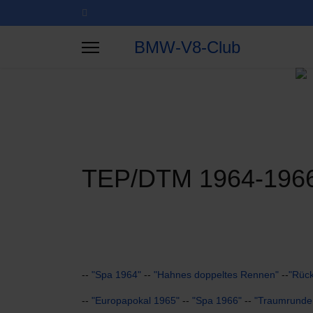
BMW-V8-Club
TEP/DTM 1964-196
--
"Spa 1964"
--
"Hahnes doppeltes Rennen"
--
"Rück
--
"Europapokal 1965"
--
"Spa 1966"
--
"Traumrunde 