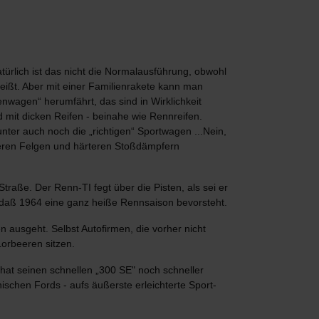
rlich ist das nicht die Normalausführung, obwohl
heißt. Aber mit einer Familienrakete kann man
wagen“ herumfährt, das sind in Wirklichkeit
d mit dicken Reifen - beinahe wie Rennreifen.
nter auch noch die „richtigen“ Sportwagen ...Nein,
deren Felgen und härteren Stoßdämpfern
traße. Der Renn-TI fegt über die Pisten, als sei er
, daß 1964 eine ganz heiße Rennsaison bevorsteht.
 ausgeht. Selbst Autofirmen, die vorher nicht
Lorbeeren sitzen.
 hat seinen schnellen „300 SE" noch schneller
ischen Fords - aufs äußerste erleichterte Sport-