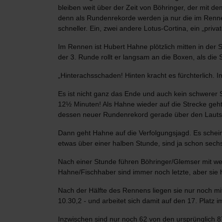
bleiben weit über der Zeit von Böhringer, der mit dem
denn als Rundenrekorde werden ja nur die im Rennen
schneller. Ein, zwei andere Lotus-Cortina, ein „priv
Im Rennen ist Hubert Hahne plötzlich mitten in der S
der 3. Runde rollt er langsam an die Boxen, als die 
„Hinterachsschaden! Hinten kracht es fürchterlich. 
Es ist nicht ganz das Ende und auch kein schwerer Sc
12½ Minuten! Als Hahne wieder auf die Strecke geht,
dessen neuer Rundenrekord gerade über den Lautspr
Dann geht Hahne auf die Verfolgungsjagd. Es scheint
etwas über einer halben Stunde, sind ja schon sech
Nach einer Stunde führen Böhringer/Glemser mit wei
Hahne/Fischhaber sind immer noch letzte, aber sie 
Nach der Hälfte des Rennens liegen sie nur noch mi
10.30,2 - und arbeitet sich damit auf den 17. Platz
Inzwischen sind nur noch 62 von den ursprünglich 8