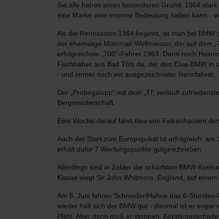
Sie alle haben einen besonderen Grund, 1964 stark 
eine Marke eine enorme Bedeutung haben kann - wen
Als die Rennsaison 1964 beginnt, ist man bei BMW ga
der ehemalige Motorrad-Weltmeister, der auf dem „
erfolgreichste „700“-Fahrer 1963. Dann noch Heinri
Fischhaber aus Bad Tölz da, der den EIva-BMW in d
- und immer noch ein ausgezeichneter Rennfahrer.
Der „Probegalopp“ mit dem „Tl“ verläuft zufriedens
Bergmeisterschaft.
Eine Woche darauf fährt Alex von Falkenhausen den 
Auch der Start zum Europapokal ist erfolgreich: am
erhält dafür 7 Wertungspunkte gutgeschrieben.
Allerdings sind in Zolder die schärfsten BMW-Konkur
Klasse siegt Sir John Whitmore, England, auf einem
Am 6. Juni fahren Schneider/Hahne das 6-Stunden-R
wieder hält sich der BMW gut - diesmal ist er sogar
Platz. Aber dann muß er stoppen: Kupplungsschade