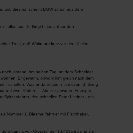
nce, und diesmal scheint BMW schon aus dem
st alles aus. Er fliegt hinaus, über den
acher Trost, daß Whitmore kurz vor dem Ziel mit
t ja noch jemand: Am selben Tag, an dem Schneider
 gewonnen. Er gewann, obwohl ihm gleich nach dem
mehr schalten. Was er dann aber mit diesem 3. Gang
r auf zwei Rädern ... Aber er gewann. Er zeigte,
r-Spitzenfahrer, den schnellen Peter Lindner - mit
als Nummer 1. Diesmal fährt er mit Fischhaber,
er dem Lancia von Crosina, der 10.42 fährt, und sie