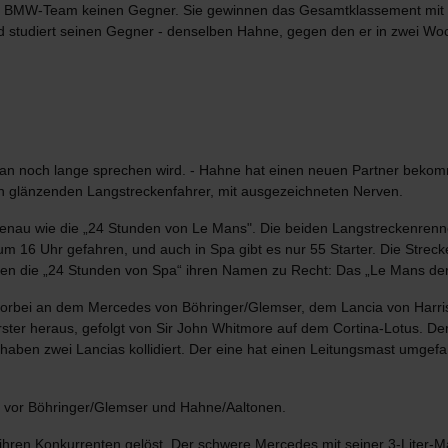
as BMW-Team keinen Gegner. Sie gewinnen das Gesamtklassement mit 
und studiert seinen Gegner - denselben Hahne, gegen den er in zwei W
an noch lange sprechen wird. - Hahne hat einen neuen Partner beko
n glänzenden Langstreckenfahrer, mit ausgezeichneten Nerven.
enau wie die „24 Stunden von Le Mans". Die beiden Langstreckenrennen
6 Uhr gefahren, und auch in Spa gibt es nur 55 Starter. Die Strecke is
haben die „24 Stunden von Spa“ ihren Namen zu Recht: Das „Le Mans d
 vorbei an dem Mercedes von Böhringer/Glemser, dem Lancia von Har
ter heraus, gefolgt von Sir John Whitmore auf dem Cortina-Lotus. Der
haben zwei Lancias kollidiert. Der eine hat einen Leitungsmast umgefa
- vor Böhringer/Glemser und Hahne/Aaltonen.
hren Konkurrenten gelöst. Der schwere Mercedes mit seiner 3-Liter-Ma