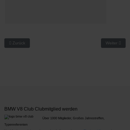
Vorheriger Beitrag: Fahreindrücke
Nächster Bei
Zurück
Weiter
BMW V8 Club Clubmitglied werden
Über 1000 Mitglieder, Großes Jahrestreffen,
Typenreferenten