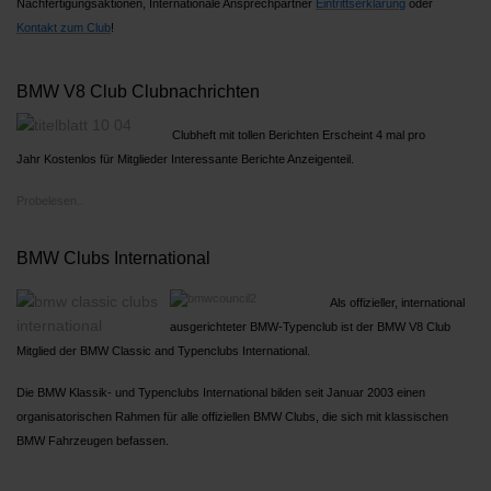
Nachfertigungsaktionen, Internationale Ansprechpartner
Ein
trittserklärung
oder
Kontakt zum Club
!
BMW V8 Club Clubnachrichten
Clubheft mit tollen Berichten Erscheint 4 mal pro
Jahr Kostenlos für Mitglieder Interessante Berichte Anzeigenteil.
Probelesen..
BMW Clubs International
Als offizieller, international
ausgerichteter BMW-Typenclub ist der BMW V8 Club
Mitglied der BMW Classic and Typenclubs International.
Die BMW Klassik- und Typenclubs International bilden seit Januar 2003 einen
organisatorischen Rahmen für alle offiziellen BMW Clubs, die sich mit klassischen
BMW Fahrzeugen befassen.