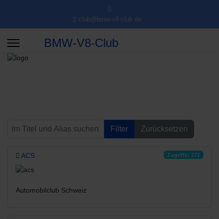
club@bmw-v8-club.de
BMW-V8-Club
Im Titel und Alias suchen. Als Präfix „ID:“ verwenden, um nach einer
Filter
Zurücksetzen
ACS
Zugriffe: 272
Automobilclub Schweiz