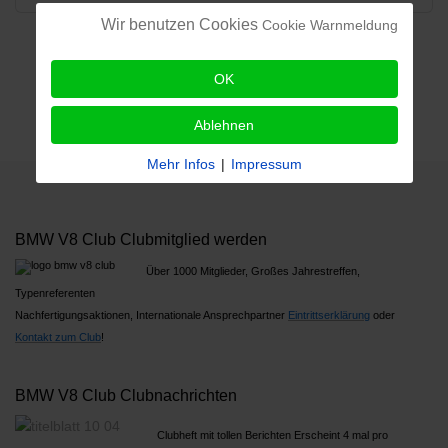
Wir benutzen Cookies
Cookie Warnmeldung
OK
Ablehnen
Mehr Infos
|
Impressum
BMW V8 Club Clubmitglied werden
Über 1000 Mitglieder, Großes Jahrestreffen,
Typenreferenten
Nachfertigungsaktionen, Internationale Ansprechpartner
Ein
trittserklärung
oder
Kontakt zum Club
!
BMW V8 Club Clubnachrichten
Clubheft mit tollen Berichten Erscheint 4 mal pro