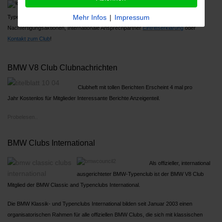
Über 1000 Mitglieder, Großes Jahrestreffen,
Mehr Infos
|
Impressum
Typenreferenten
Nachfertigungsaktionen, Internationale Ansprechpartner
Ein
trittserklärung
oder
Kontakt zum Club
!
BMW V8 Club Clubnachrichten
Clubheft mit tollen Berichten Erscheint 4 mal pro
Jahr Kostenlos für Mitglieder Interessante Berichte Anzeigenteil.
Probelesen..
BMW Clubs International
Als offizieller, international
ausgerichteter BMW-Typenclub ist der BMW V8 Club
Mitglied der BMW Classic and Typenclubs International.
Die BMW Klassik- und Typenclubs International bilden seit Januar 2003 einen
organisatorischen Rahmen für alle offiziellen BMW Clubs, die sich mit klassischen