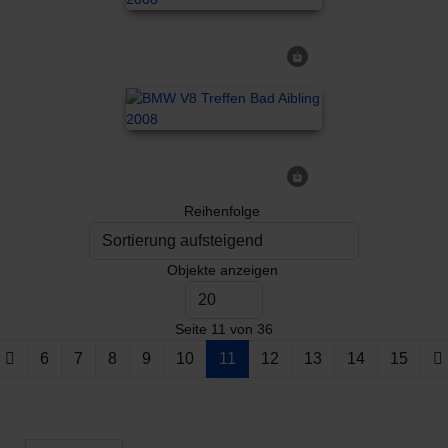
Reihenfolge
Objekte anzeigen
Seite 11 von 36
6
7
8
9
10
11
12
13
14
15