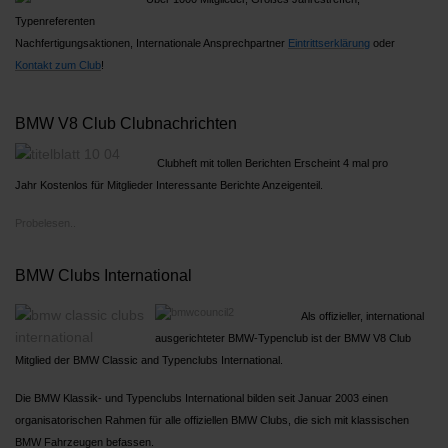
Typenreferenten
Nachfertigungsaktionen, Internationale Ansprechpartner
Ein
trittserklärung
oder
Kontakt zum Club
!
BMW V8 Club Clubnachrichten
Clubheft mit tollen Berichten Erscheint 4 mal pro
Jahr Kostenlos für Mitglieder Interessante Berichte Anzeigenteil.
Probelesen..
BMW Clubs International
Als offizieller, international
ausgerichteter BMW-Typenclub ist der BMW V8 Club
Mitglied der BMW Classic and Typenclubs International.
Die BMW Klassik- und Typenclubs International bilden seit Januar 2003 einen
organisatorischen Rahmen für alle offiziellen BMW Clubs, die sich mit klassischen
BMW Fahrzeugen befassen.