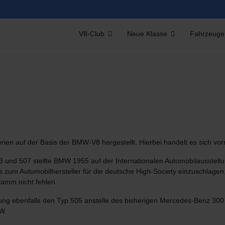
V8-Club
Neue Klasse
Fahrzeuge
ien auf der Basis der BMW-V8 hergestellt. Hierbei handelt es sich vo
 und 507 stellte BMW 1955 auf der Internationalen Automobilausstellu
s zum Automobilhersteller für die deutsche High-Society einzuschlage
ramm nicht fehlen.
ung ebenfalls den Typ 505 anstelle des bisherigen Mercedes-Benz 300 
W.