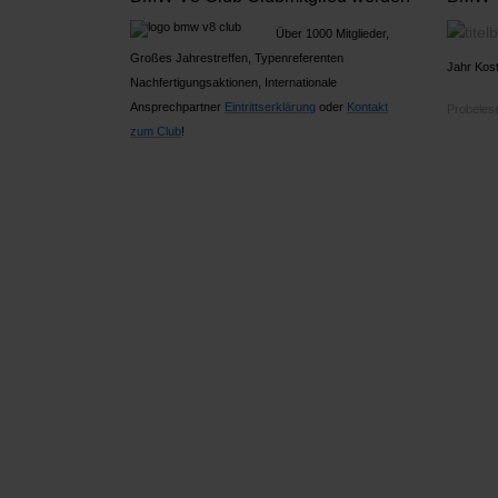
Über 1000 Mitglieder,
Großes Jahrestreffen, Typenreferenten
Jahr Kost
Nachfertigungsaktionen, Internationale
Ansprechpartner
Ein
trittserklärung
oder
Kontakt
Probelese
zum Club
!