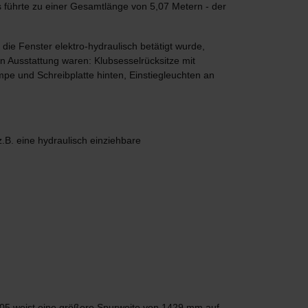
 führte zu einer Gesamtlänge von 5,07 Metern - der
die Fenster elektro-hydraulisch betätigt wurde,
n Ausstattung waren: Klubsesselrücksitze mit
e und Schreibplatte hinten, Einstiegleuchten an
.B. eine hydraulisch einziehbare
5 weist eine größere Spurweite von 1429 mm auf.