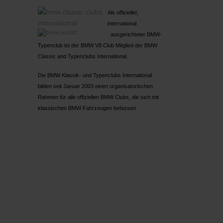
Als offizieller,
international
ausgerichteter BMW-
Typenclub ist der BMW V8 Club Mitglied der BMW
Classic and Typenclubs International.
Die BMW Klassik- und Typenclubs International
bilden seit Januar 2003 einen organisatorischen
Rahmen für alle offiziellen BMW Clubs, die sich mit
klassischen BMW Fahrzeugen befassen.