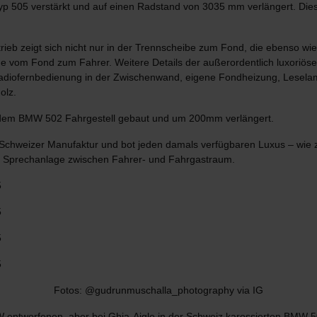
yp 505 verstärkt und auf einen Radstand von 3035 mm verlängert. Dies
eb zeigt sich nicht nur in der Trennscheibe zum Fond, die ebenso wie 
 vom Fond zum Fahrer. Weitere Details der außerordentlich luxoriöse
adiofernbedienung in der Zwischenwand, eigene Fondheizung, Leselamp
olz.
f dem BMW 502 Fahrgestell gebaut und um 200mm verlängert.
r Schweizer Manufaktur und bot jeden damals verfügbaren Luxus – wie z
e Sprechanlage zwischen Fahrer- und Fahrgastraum.
Fotos: @gudrunmuschalla_photography via IG
tworfenen, aber bei Ghia-Aigle in der Schweiz karossierten BMW 50