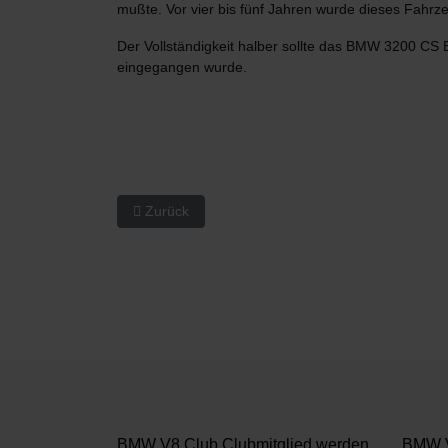
mußte. Vor vier bis fünf Jahren wurde dieses Fahr
Der Vollständigkeit halber sollte das BMW 3200 CS
eingegangen wurde.
Vorheriger Beitrag: BINZ & Co. Lorch
Zurück
BMW V8 Club Clubmitglied werden
BMW V