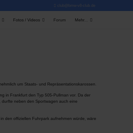
club@bmw-v8-club.de
Fotos / Videos
Forum
Mehr...
rnehmlich um Staats- und Repräsentationskarossen.
ng in Frankfurt den Typ 505-Pullman vor. Da der
n, durfte neben den Sportwagen auch eine
in den offiziellen Fuhrpark aufnehmen würde, wäre