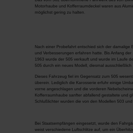
Motorhaube und Kofferraumdeckel waren aus Alumin
möglichst gering zu halten.
Nach einer Probefahrt entschied sich der damalig
und Verbesserungen erfahren hatte. Bis Anfang der
1963 wurde der 505 verkauft und wurde im Laufe der
505 durch ein neues Modell, diesmal ausschließlich 
Dieses Fahrzeug fiel im Gegensatz zum 505 wesentl
überein. Lediglich die Karosserie erfuhr einige Um
vorne angeschlagen und die vorderen Nebelschein
Kofferraumhaube sanfter abfallend gestaltete und gl
Schlußlichter wurden die von den Modellen 503 un
Bei Staatsempfängen eingesetzt, wurde den Fahrgäs
weist verschiedene Luftschlitze auf, um ein Überhi