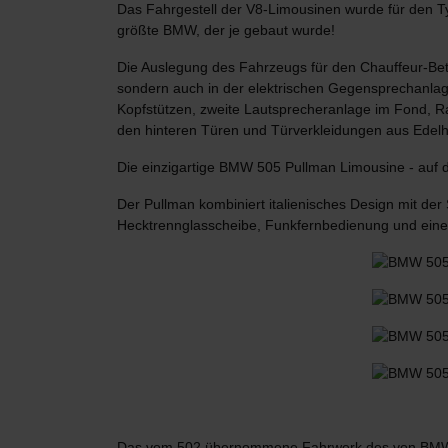
Das Fahrgestell der V8-Limousinen wurde für den T
größte BMW, der je gebaut wurde!
Die Auslegung des Fahrzeugs für den Chauffeur-Betri
sondern auch in der elektrischen Gegensprechanlage
Kopfstützen, zweite Lautsprecheranlage im Fond, R
den hinteren Türen und Türverkleidungen aus Edelh
Die einzigartige BMW 505 Pullman Limousine - au
Der Pullman kombiniert italienisches Design mit de
Hecktrennglasscheibe, Funkfernbedienung und ein
Das vom 502 übernommene Fahrwerk des von BMW en