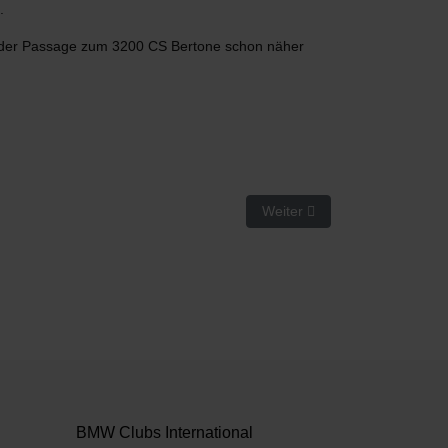
.
in der Passage zum 3200 CS Bertone schon näher
Nächster Beitrag: BMW-V8-S
Weiter
BMW Clubs International