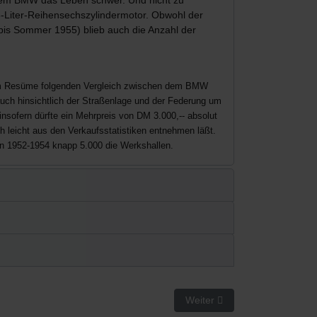
5-Liter-Reihensechszylindermotor. Obwohl der
bis Sommer 1955) blieb auch die Anzahl der
man im Resüme folgenden Vergleich zwischen dem BMW
auch hinsichtlich der Straßenlage und der Federung um
nsofern dürfte ein Mehrpreis von DM 3.000,-- absolut
h leicht aus den Verkaufsstatistiken entnehmen läßt.
n 1952-1954 knapp 5.000 die Werkshallen.
Nächster Beitrag: Technisch
Weiter