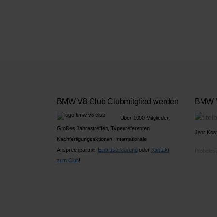
BMW V8 Club Clubmitglied werden
BMW V
Über 1000 Mitglieder,
Großes Jahrestreffen, Typenreferenten
Jahr Kost
Nachfertigungsaktionen, Internationale
Ansprechpartner
Ein
trittserklärung
oder
Kontakt
Probelese
zum Club
!