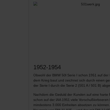
1952-1954
Obwohl der BMW 50l Serie I schon 1951 auf der I
dem Krieg baut und zeichnet sich durch einen 
der Serie I durch die Serie 2 (501 A / 501 B) abge
Nachdem die Geduld der Kunden auf eine harte P
schon auf der IAA 1951 viele Vorschußlorbeeren
mindestens 3.000 Einheiten absetzen zu können
Neupreis von DM 11.925,-- und der mit DM 12.9