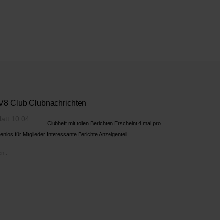
8 Club Clubnachrichten
Clubheft mit tollen Berichten Erscheint 4 mal pro
enlos für Mitglieder Interessante Berichte Anzeigenteil.
n..