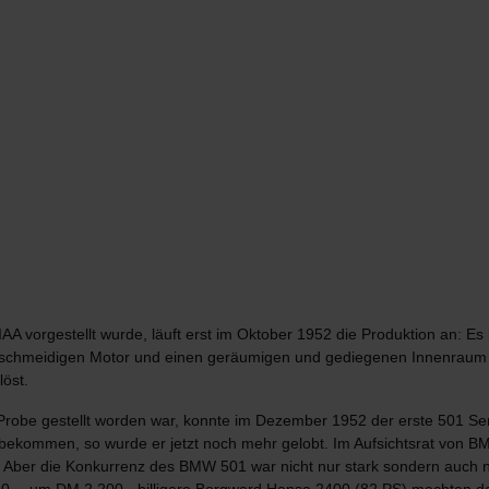
AA vorgestellt wurde, läuft erst im Oktober 1952 die Produktion an: 
geschmeidigen Motor und einen geräumigen und gediegenen Innenraum
löst.
robe gestellt worden war, konnte im Dezember 1952 der erste 501 Seri
 bekommen, so wurde er jetzt noch mehr gelobt. Im Aufsichtsrat von B
. Aber die Konkurrenz des BMW 501 war nicht nur stark sondern auch
50,-- um DM 2.200,- billigere Borgward Hansa 2400 (82 PS) machten 