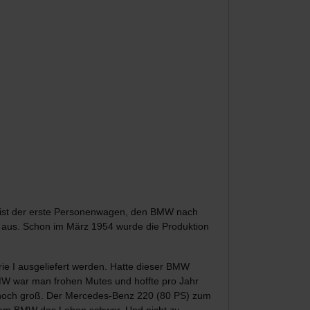
Es ist der erste Personenwagen, den BMW nach
 aus. Schon im März 1954 wurde die Produktion
e I ausgeliefert werden. Hatte dieser BMW
MW war man frohen Mutes und hoffte pro Jahr
 noch groß. Der Mercedes-Benz 220 (80 PS) zum
dem BMW das Leben schwer. Und nicht zu