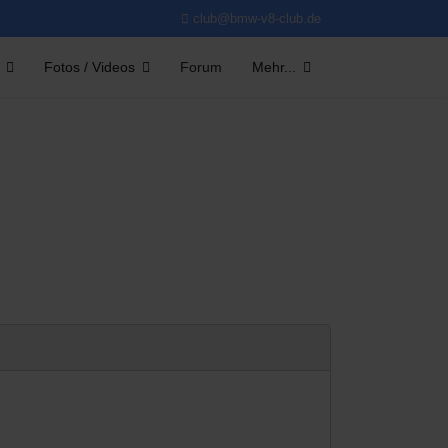
club@bmw-v8-club.de
Fotos / Videos
Forum
Mehr...