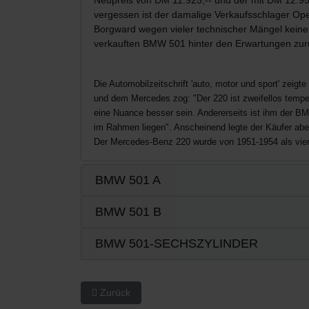
vergessen ist der damalige Verkaufsschlager Ope
Borgward wegen vieler technischer Mängel keine
verkauften BMW 501 hinter den Erwartungen zurüc
Die Automobilzeitschrift 'auto, motor und sport' zei
und dem Mercedes zog: "Der 220 ist zweifellos temper
eine Nuance besser sein. Andererseits ist ihm der BM
im Rahmen liegen". Anscheinend legte der Käufer aber
Der Mercedes-Benz 220 wurde von 1951-1954 als vier
BMW 501 A
BMW 501 B
BMW 501-SECHSZYLINDER
Vorheriger Beitrag: 6-Zylinder Baureihe
Zurück